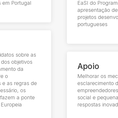
s em Portugal
EaSI do Program
apresentação de
projetos desenvo
portugueses
idatos sobre as
 dos objetivos
Apoio
iamento da
re o
Melhorar os mec
 e as regras de
esclarecimento d
essário, os
empreendedores 
 fazem a ponte
social e pequen
 Europeia
respostas inova