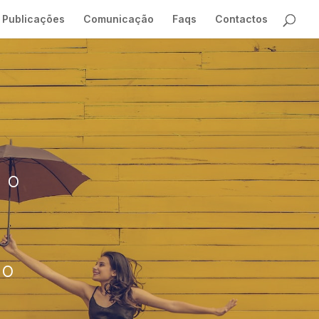
Publicações
Comunicação
Faqs
Contactos
a o
ão