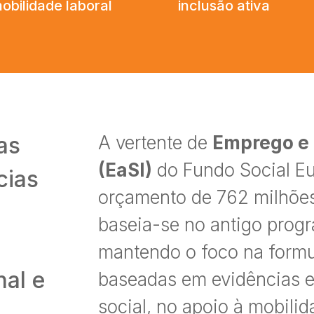
obilidade laboral
inclusão ativa
as
A vertente de
Emprego e 
(EaSI)
do Fundo Social E
cias
orçamento de 762 milhões 
o
baseia-se no antigo prog
mantendo o foco na formul
nal e
baseadas em evidências 
social, no apoio à mobilid