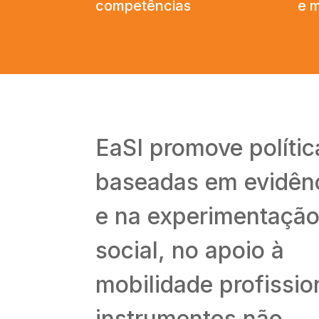
competências
e m
EaSI promove polític
baseadas em evidên
e na experimentaçã
social, no apoio à
mobilidade profissio
instrumentos não