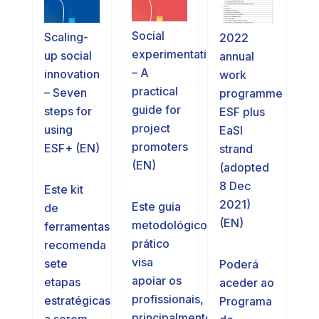
Social
Scaling-
2022
experimentation
up social
annual
– A
innovation
work
practical
– Seven
programme
guide for
steps for
ESF plus
project
using
EaSI
promoters
ESF+ (EN)
strand
(EN)
(adopted
8 Dec
Este kit
2021)
Este guia
de
(EN)
metodológico
ferramentas
prático
recomenda
visa
sete
Poderá
apoiar os
etapas
aceder ao
profissionais,
estratégicas
Programa
principalmente
a serem