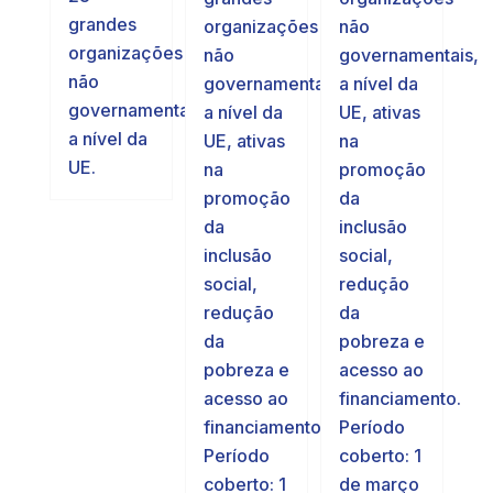
grandes
não
organizações
organizações
governamentais,
não
não
a nível da
governamentais,
governamentais,
UE, ativas
a nível da
a nível da
na
UE, ativas
UE.
promoção
na
da
promoção
inclusão
da
social,
inclusão
redução
social,
da
redução
pobreza e
da
acesso ao
pobreza e
financiamento.
acesso ao
Período
financiamento.
coberto: 1
Período
de março
coberto: 1