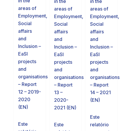
in the
in the
in the
areas of
areas of
areas of
Employment,
Employment,
Employment,
Social
Social
Social
affairs
affairs
affairs
and
and
and
Inclusion –
Inclusion –
Inclusion –
EaSI
EaSI
EaSI
projects
projects
projects
and
and
and
organisations
organisations
organisations
– Report
– Report
– Report
12 – 2019-
14 – 2021
13 –
2020
(EN)
2020-
(EN)
2021 (EN)
Este
Este
relatório
Este