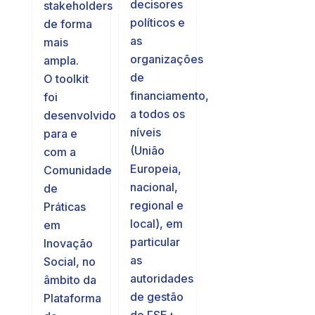
decisores
stakeholders
políticos e
de forma
as
mais
organizações
ampla.
de
O toolkit
financiamento,
foi
a todos os
desenvolvido
níveis
para e
(União
com a
Europeia,
Comunidade
nacional,
de
regional e
Práticas
local), em
em
particular
Inovação
as
Social, no
autoridades
âmbito da
de gestão
Plataforma