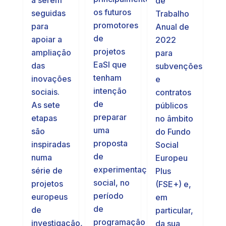
de
os futuros
seguidas
Trabalho
promotores
para
Anual de
de
apoiar a
2022
projetos
ampliação
para
EaSI que
das
subvenções
tenham
inovações
e
intenção
sociais.
contratos
de
As sete
públicos
preparar
etapas
no âmbito
uma
são
do Fundo
proposta
inspiradas
Social
de
numa
Europeu
experimentação
série de
Plus
social, no
projetos
(FSE+) e,
período
europeus
em
de
de
particular,
programação
investigação,
da sua