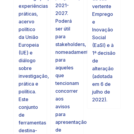
2021-
experiências
vertente
2027.
práticas,
Emprego
Poderá
acervo
e
ser útil
político
Inovação
para
da União
Social
stakeholders,
Europeia
(EaSI) e à
nomeadamente
(UE) e
1ª decisão
para
diálogo
de
aqueles
sobre
alteração
que
investigação,
(adotada
tencionam
prática e
em 6 de
concorrer
política.
julho de
aos
Este
2022).
avisos
conjunto
para
de
apresentação
ferramentas
de
destina-