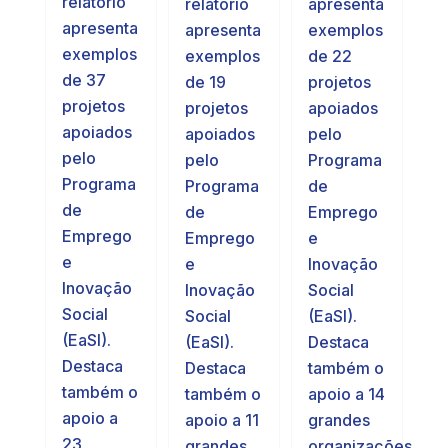
relatório
apresenta
relatório
apresenta
exemplos
apresenta
exemplos
de 22
exemplos
de 37
projetos
de 19
projetos
apoiados
projetos
apoiados
pelo
apoiados
pelo
Programa
pelo
Programa
de
Programa
de
Emprego
de
Emprego
e
Emprego
e
Inovação
e
Inovação
Social
Inovação
Social
(EaSI).
Social
(EaSI).
Destaca
(EaSI).
Destaca
também o
Destaca
também o
apoio a 14
também o
apoio a
grandes
apoio a 11
23
organizações
grandes