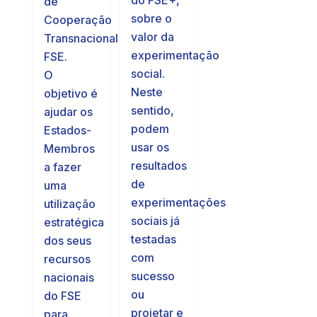
do FSE+,
de
sobre o
Cooperação
valor da
Transnacional
experimentação
FSE.
social.
O
Neste
objetivo é
sentido,
ajudar os
podem
Estados-
usar os
Membros
resultados
a fazer
de
uma
experimentações
utilização
sociais já
estratégica
testadas
dos seus
com
recursos
sucesso
nacionais
ou
do FSE
projetar e
para