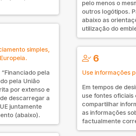
pelo menos o mes
outros logótipos. 
abaixo as orientaç
utilização do emb
ciamento simples,
6
Europeia.
 “Financiado pela
Use informações p
ado pela União
Em tempos de desi
ita por extenso e
use fontes oficiais
ode descarregar a
compartilhar infor
 UE juntamente
as informações sob
ento (abaixo).
factualmente corr