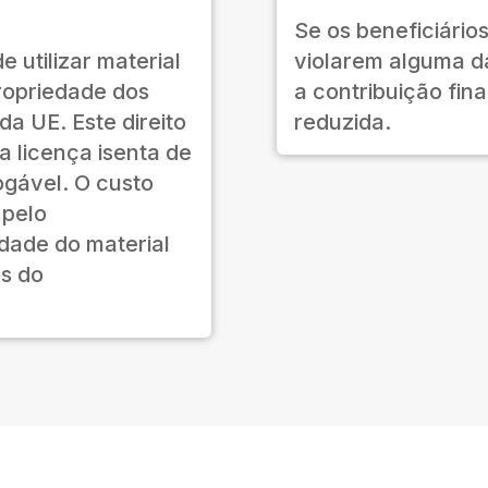
Se os beneficiário
e utilizar material
violarem alguma da
ropriedade dos
a contribuição fin
da UE. Este direito
reduzida.
 licença isenta de
vogável. O custo
 pelo
dade do material
s do