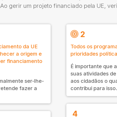
Ao gerir um projeto financiado pela UE, ver
2
nciamento da UE
Todos os program
nhecer a origem e
prioridades polític
quer financiamento
É importante que a
suas atividades d
almente ser-lhe-
aos cidadãos o qua
retende fazer a
contribui para isso
4