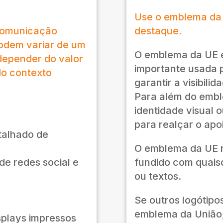
Use o emblema da
 comunicação
destaque.
podem variar de um
O emblema da UE é
depender do valor
importante usada 
do contexto
garantir a visibili
Para além do emb
identidade visual o
para realçar o apo
talhado de
O emblema da UE n
de redes social e
fundido com quais
ou textos.
Se outros logótipo
emblema da União,
splays impressos