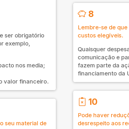
8
Lembre-se de que 
 ser obrigatório
custos elegíveis.
or exemplo,
Quaisquer despes
comunicação e par
pacto nos media;
fazem parte da aç
financiamento da 
 valor financeiro.
10
Pode haver reduçõ
o seu material de
desrespeito aos req