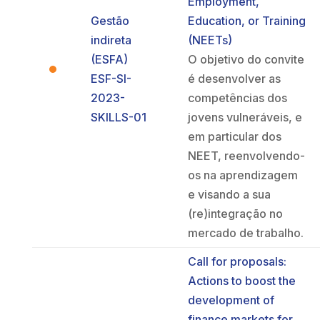
Employment,
Gestão
Education, or Training
indireta
(NEETs)
(ESFA)
O objetivo do convite
ESF-SI-
é desenvolver as
2023-
competências dos
SKILLS-01
jovens vulneráveis, e
em particular dos
NEET, reenvolvendo-
os na aprendizagem
e visando a sua
(re)integração no
mercado de trabalho.
Call for proposals:
Actions to boost the
development of
finance markets for